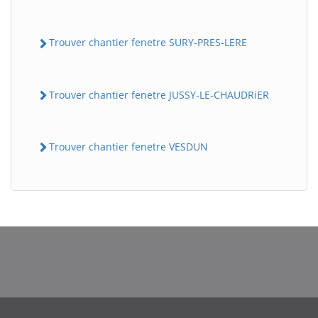
Trouver chantier fenetre SURY-PRES-LERE
Trouver chantier fenetre JUSSY-LE-CHAUDRiER
Trouver chantier fenetre VESDUN
BatiWebPro
B
Assistant en ligne
B