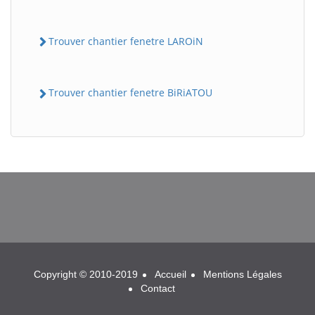
Trouver chantier fenetre LAROiN
Trouver chantier fenetre BiRiATOU
BatiWebPro
B
Assistant en ligne
B
Copyright © 2010-2019
Accueil
Mentions Légales
Contact
BatiWebPro