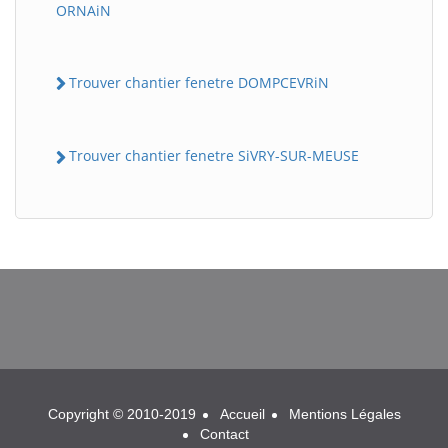
ORNAiN
Trouver chantier fenetre DOMPCEVRiN
Trouver chantier fenetre SiVRY-SUR-MEUSE
BatiWebPro
B
Assistant en ligne
B
Copyright © 2010-2019
Accueil
Mentions Légales
Contact