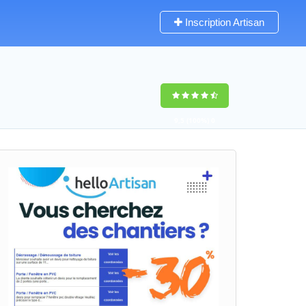
Inscription Artisan
9,5
(100%)
0
votes