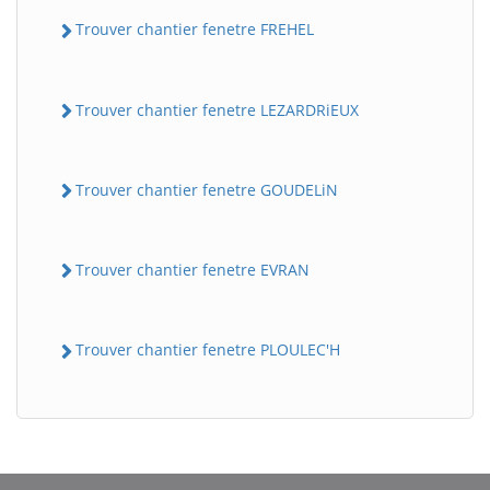
Trouver chantier fenetre FREHEL
Trouver chantier fenetre LEZARDRiEUX
Trouver chantier fenetre GOUDELiN
BatiWebPro
B
Trouver chantier fenetre EVRAN
Assistant en ligne
Trouver chantier fenetre PLOULEC'H
B
BatiWebPro