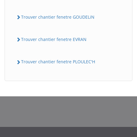
Trouver chantier fenetre GOUDELiN
Trouver chantier fenetre EVRAN
Trouver chantier fenetre PLOULEC'H
BatiWebPro
B
Assistant en ligne
B