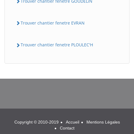
Trouver chantier fenetre GOUDELiN
Trouver chantier fenetre EVRAN
Trouver chantier fenetre PLOULEC'H
BatiWebPro
B
Assistant en ligne
B
Copyright © 2010-2019
Accueil
Mentions Légales
Contact